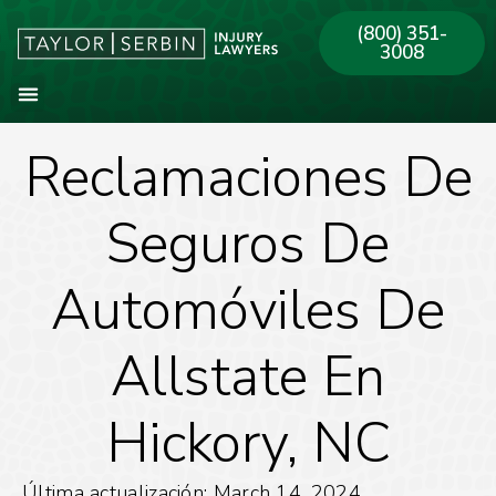
(800) 351-
3008
Reclamaciones De
Sobre Nosotros
Areas de Práctica
Nuestras Oficinas
Seguros De
Automóviles De
Allstate En
Hickory, NC
Última actualización: March 14, 2024