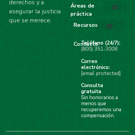
derechos y a
Áreas de
asegurar la justicia
práctica
ACCIDENTES AUTO
ACCIDENTES DE MOTOCI
ACCIDENTES DE CAMIONES
LESIONES LABORAL
MUERTE INJUSTA
ACCIDENTES DE BICICLETA
LESIONES INFANTILES
MORDIDA DE PERRO
RESPONSABILIDAD DE LAS IN
que se merece.
Recursos
Teléfono (24/7):
Contacto
(800) 351-3008
Correo
electrónico:
[email protected]
Consulta
gratuita
Sin honorarios a
menos que
recuperemos una
compensación.