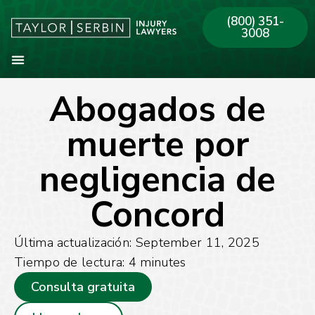
(800) 351-
3008
Abogados de
Sobre Nosotros
Areas de Práctica
Nuestras Oficinas
muerte por
negligencia de
Concord
Última actualización: September 11, 2025
Tiempo de lectura:
4
minutes
Consulta gratuita