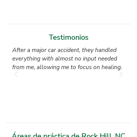
Testimonios
After a major car accident, they handled
“S
everything with almost no input needed
to
from me, allowing me to focus on healing.
an
th
T
Áreas de práctica de Rock Hill, NC