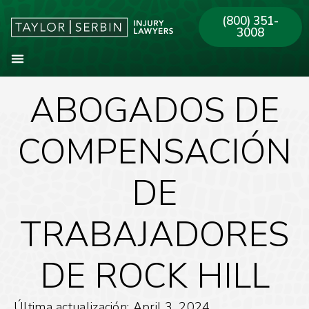
(800) 351-
3008
ABOGADOS DE
Sobre Nosotros
Areas de Práctica
Nuestras Oficinas
COMPENSACIÓN
DE
TRABAJADORES
DE ROCK HILL
Última actualización: April 3, 2024