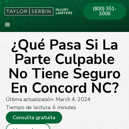
(800) 351-
3008
¿Qué Pasa Si La
Sobre Nosotros
Areas de Práctica
Nuestras Oficinas
Parte Culpable
No Tiene Seguro
En Concord NC?
Última actualización: March 4, 2024
Tiempo de lectura:
6
minutes
Consulta gratuita