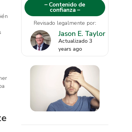
– Contenido de
confianza –
bién
Revisado legalmente por:
s
Jason E. Taylor
Actualizado 3
years ago
ner
ba
te