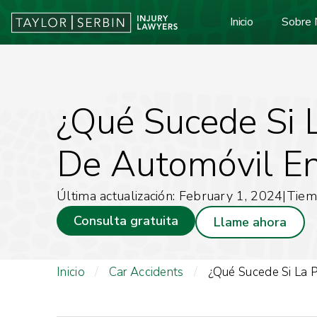
Inicio
Sobre 
¿Qué Sucede Si 
De Automóvil En
Última actualización: February 1, 2024
|
Tiem
Consulta gratuita
Llame ahora
Inicio
/
Car Accidents
/
¿Qué Sucede Si La P