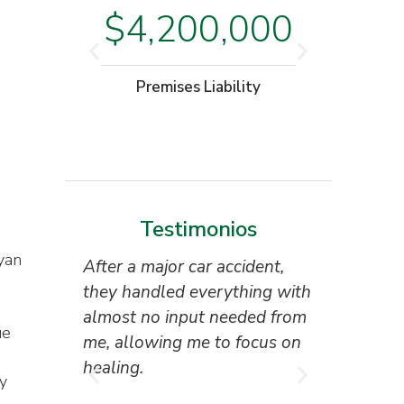
$3
$4,200,000
Moto
Premises Liability
W
Testimonios
yan
After a major car accident,
“Superb 
they handled everything with
the attor
almost no input needed from
reception
ue
me, allowing me to focus on
everyone 
healing.
I couldn’
y
result.”