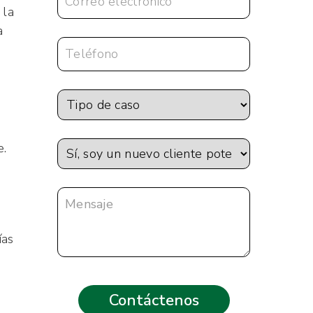
 la
a
e.
ías
-
o